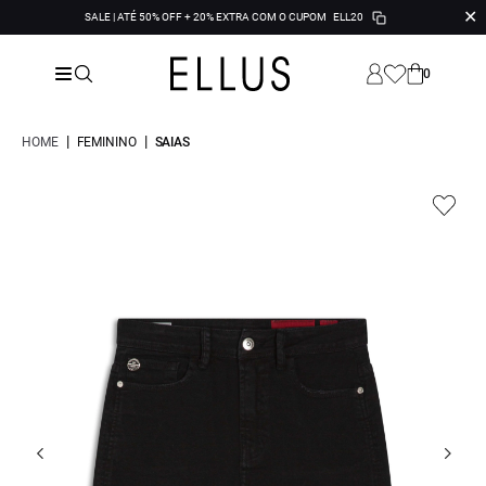
✕
SALE | ATÉ 50% OFF + 20% EXTRA COM O CUPOM
ELL20
0
|
|
HOME
FEMININO
SAIAS