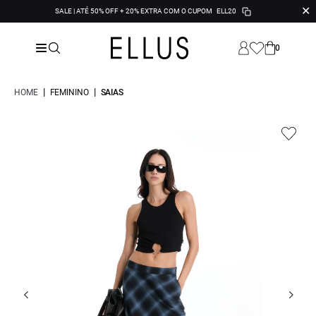
✕
SALE | ATÉ 50% OFF + 20% EXTRA COM O CUPOM
ELL20
0
|
|
HOME
FEMININO
SAIAS