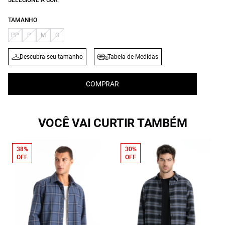
SELECIONE A COR:
TAMANHO
PP
P
M
G
Descubra seu tamanho
Tabela de Medidas
COMPRAR
VOCÊ VAI CURTIR TAMBÉM
38%
30%
OFF
OFF