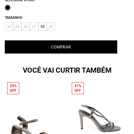
SELECIONE A COR:
TAMANHO
34
35
36
37
38
39
COMPRAR
VOCÊ VAI CURTIR TAMBÉM
20%
41%
OFF
OFF