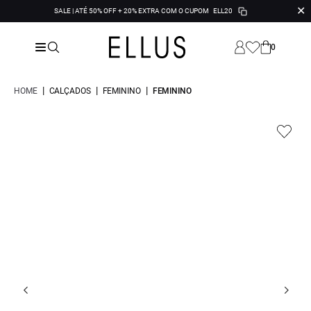
✕
SALE | ATÉ 50% OFF + 20% EXTRA COM O CUPOM
ELL20
0
|
|
|
HOME
CALÇADOS
FEMININO
FEMININO