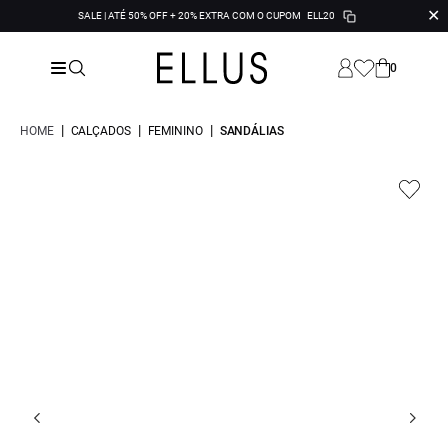
✕
SALE | ATÉ 50% OFF + 20% EXTRA COM O CUPOM
ELL20
0
|
|
|
HOME
CALÇADOS
FEMININO
SANDÁLIAS