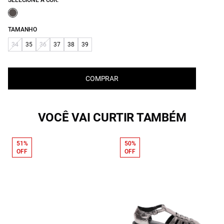
SELECIONE A COR:
TAMANHO
34
35
36
37
38
39
COMPRAR
VOCÊ VAI CURTIR TAMBÉM
51%
50%
OFF
OFF