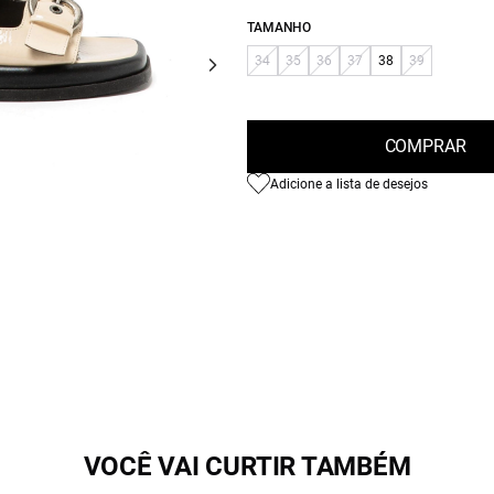
TAMANHO
34
35
36
37
38
39
COMPRAR
Adicione a lista de desejos
VOCÊ VAI CURTIR TAMBÉM