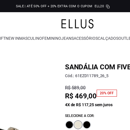
SALE | ATÉ 50% OFF + 20% EXTRA COM O CUPOM
ELL20
IFT
NEW IN
MASCULINO
FEMININO
JEANS
ACESSÓRIOS
CALÇADOS
OUTL
SANDÁLIA COM FIVE
Cód.: 61EZD11789_26_5
R$ 589,00
20% OFF
R$ 469,00
4X de R$ 117,25 sem juros
SELECIONE A COR: