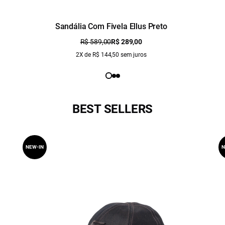
Sandália Com Fivela Ellus Preto
R$ 589,00
R$ 289,00
2X de R$ 144,50 sem juros
BEST SELLERS
NEW-IN
N