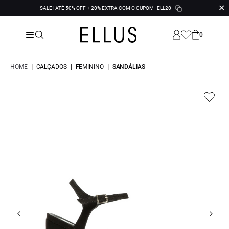
✕
SALE | ATÉ 50% OFF + 20% EXTRA COM O CUPOM
ELL20
0
|
|
|
HOME
CALÇADOS
FEMININO
SANDÁLIAS