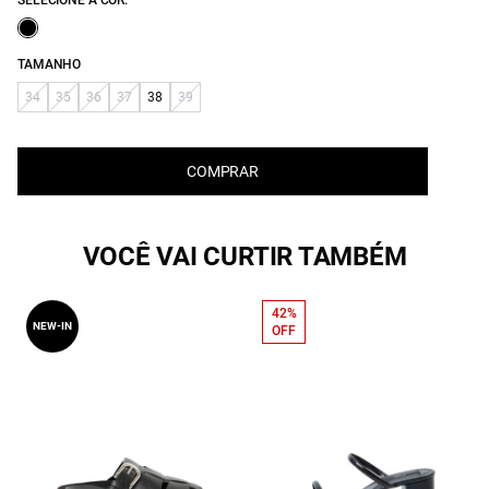
SELECIONE A COR:
TAMANHO
34
35
36
37
38
39
COMPRAR
VOCÊ VAI CURTIR TAMBÉM
42%
NEW-IN
OFF