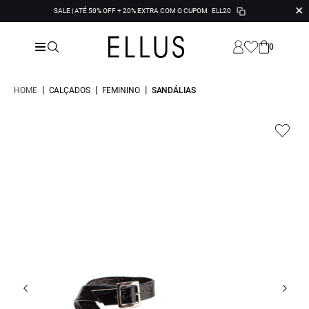
✕
SALE | ATÉ 50% OFF + 20% EXTRA COM O CUPOM
ELL20
0
|
|
|
HOME
CALÇADOS
FEMININO
SANDÁLIAS