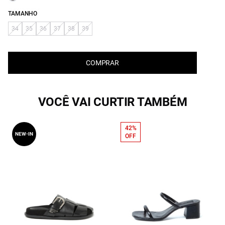
TAMANHO
34
35
36
37
38
39
COMPRAR
VOCÊ VAI CURTIR TAMBÉM
42%
NEW-IN
OFF