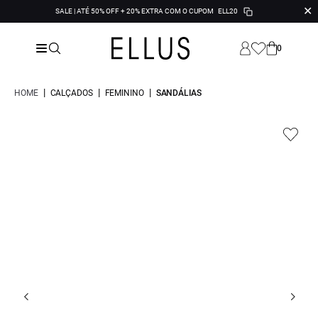
✕
SALE | ATÉ 50% OFF + 20% EXTRA COM O CUPOM
ELL20
0
|
|
|
HOME
CALÇADOS
FEMININO
SANDÁLIAS