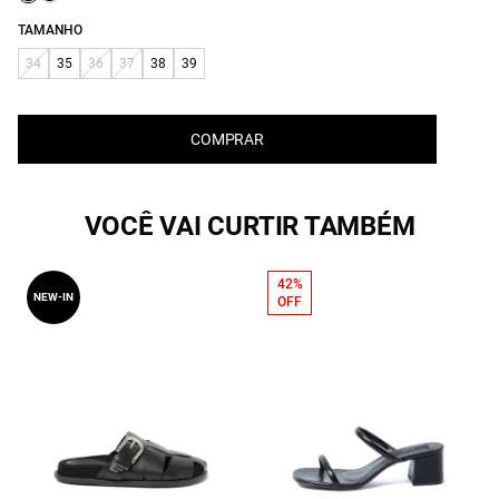
TAMANHO
34
35
36
37
38
39
COMPRAR
VOCÊ VAI CURTIR TAMBÉM
42%
NEW-IN
OFF