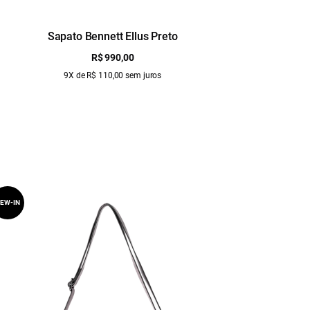
Sapato Bennett Ellus Preto
Sapa
R$ 990,00
9X de R$ 110,00 sem juros
EW-IN
NEW-IN