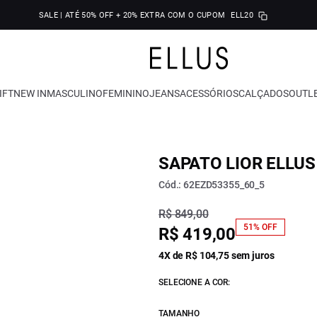
SALE | ATÉ 50% OFF + 20% EXTRA COM O CUPOM
ELL20
IFT
NEW IN
MASCULINO
FEMININO
JEANS
ACESSÓRIOS
CALÇADOS
OUTL
SAPATO LIOR ELLUS
Cód.: 62EZD53355_60_5
R$ 849,00
51% OFF
R$ 419,00
4X de R$ 104,75 sem juros
SELECIONE A COR:
TAMANHO