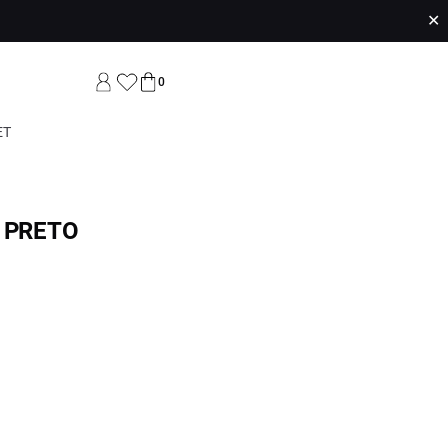
✕
0
ET
 PRETO