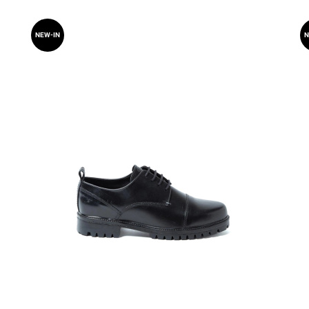
NEW-IN
N