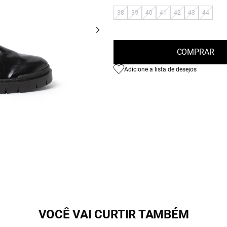
38
39
40
41
42
43
44
COMPRAR
Adicione a lista de desejos
VOCÊ VAI CURTIR TAMBÉM