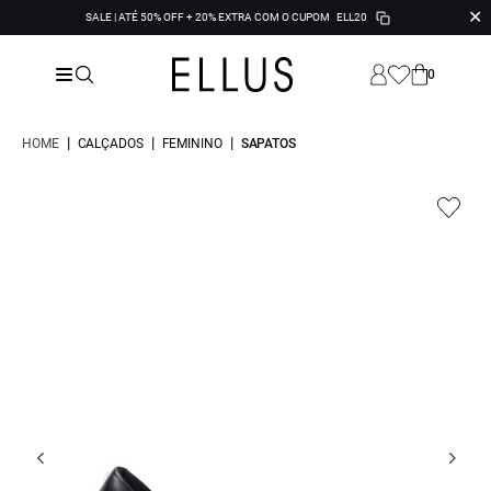
✕
SALE | ATÉ 50% OFF + 20% EXTRA COM O CUPOM
ELL20
0
|
|
|
HOME
CALÇADOS
FEMININO
SAPATOS