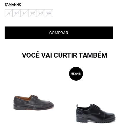
TAMANHO
39
40
41
42
43
44
COMPRAR
VOCÊ VAI CURTIR TAMBÉM
NEW-IN