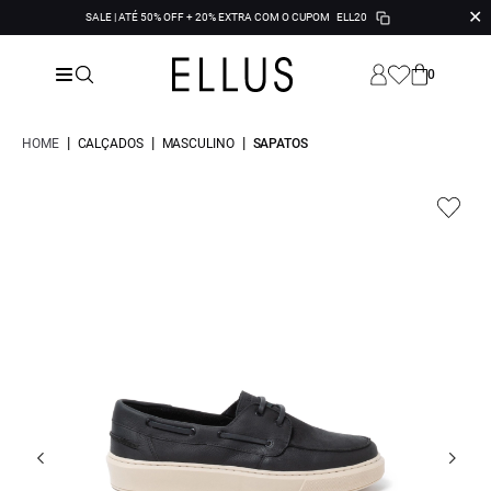
✕
SALE | ATÉ 50% OFF + 20% EXTRA COM O CUPOM
ELL20
0
|
|
|
HOME
CALÇADOS
MASCULINO
SAPATOS