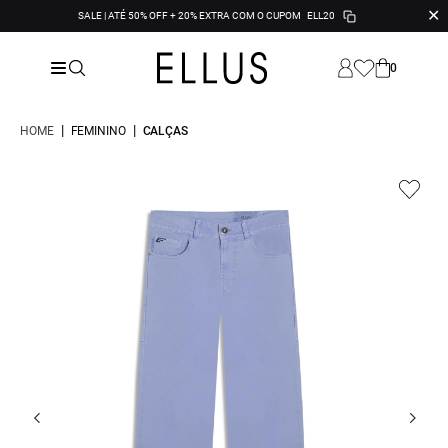
✕
SALE | ATÉ 50% OFF + 20% EXTRA COM O CUPOM
ELL20
0
|
|
HOME
FEMININO
CALÇAS