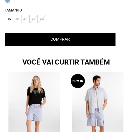
TAMANHO
36
38
40
42
44
COMPRAR
VOCÊ VAI CURTIR TAMBÉM
NEW-IN