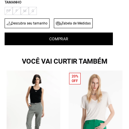
TAMANHO
PP
P
M
G
Descubra seu tamanho
Tabela de Medidas
COMPRAR
VOCÊ VAI CURTIR TAMBÉM
20%
OFF