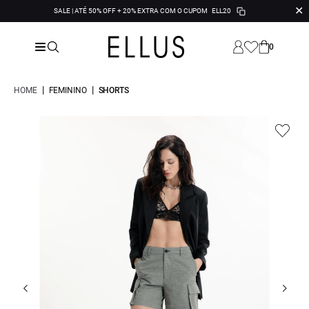
✕
SALE | ATÉ 50% OFF + 20% EXTRA COM O CUPOM
ELL20
0
|
|
HOME
FEMININO
SHORTS