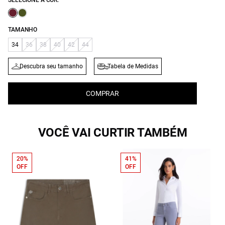
SELECIONE A COR:
TAMANHO
34
36
38
40
42
44
Descubra seu tamanho
Tabela de Medidas
COMPRAR
VOCÊ VAI CURTIR TAMBÉM
20%
41%
OFF
OFF