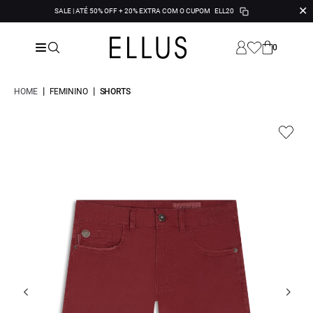
✕
SALE | ATÉ 50% OFF + 20% EXTRA COM O CUPOM
ELL20
0
|
|
HOME
FEMININO
SHORTS