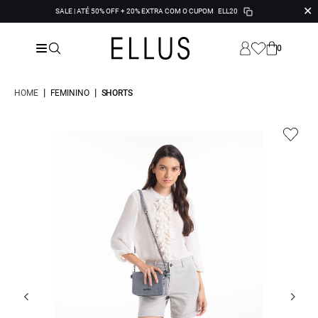
✕
SALE | ATÉ 50% OFF + 20% EXTRA COM O CUPOM
ELL20
0
|
|
HOME
FEMININO
SHORTS