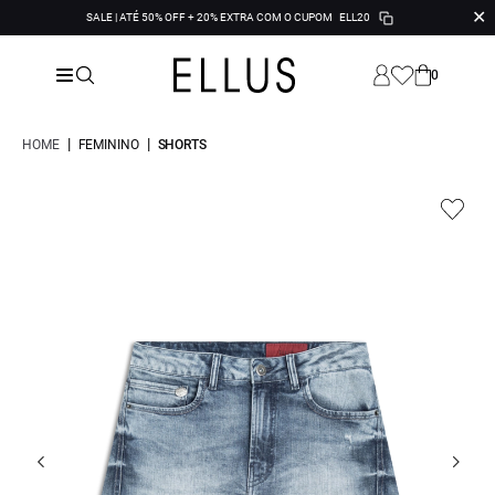
✕
SALE | ATÉ 50% OFF + 20% EXTRA COM O CUPOM
ELL20
0
|
|
HOME
FEMININO
SHORTS