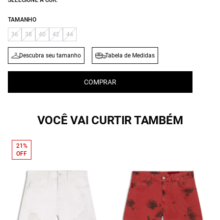
SELECIONE A COR:
TAMANHO
36
38
40
42
44
Descubra seu tamanho
Tabela de Medidas
COMPRAR
VOCÊ VAI CURTIR TAMBÉM
21%
OFF