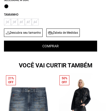
SELECIONE A COR:
TAMANHO
36
38
40
42
44
Descubra seu tamanho
Tabela de Medidas
COMPRAR
VOCÊ VAI CURTIR TAMBÉM
21%
50%
OFF
OFF