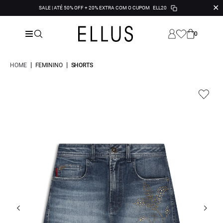
✕
SALE | ATÉ 50% OFF + 20% EXTRA COM O CUPOM
ELL20
0
|
|
HOME
FEMININO
SHORTS