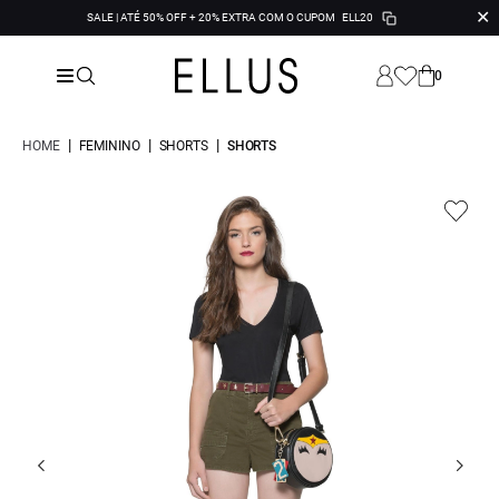
✕
SALE | ATÉ 50% OFF + 20% EXTRA COM O CUPOM
ELL20
0
|
|
|
HOME
FEMININO
SHORTS
SHORTS