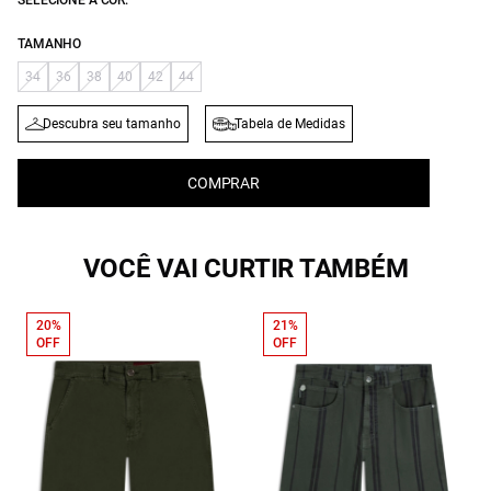
SELECIONE A COR:
TAMANHO
34
36
38
40
42
44
Descubra seu tamanho
Tabela de Medidas
COMPRAR
VOCÊ VAI CURTIR TAMBÉM
20%
21%
OFF
OFF