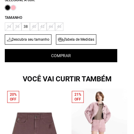
SELECIONE A COR:
TAMANHO
34
36
38
40
42
44
46
Descubra seu tamanho
Tabela de Medidas
COMPRAR
VOCÊ VAI CURTIR TAMBÉM
20%
21%
OFF
OFF