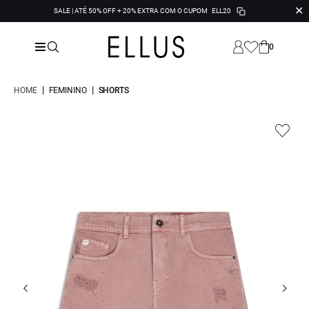
✕
SALE | ATÉ 50% OFF + 20% EXTRA COM O CUPOM
ELL20
0
|
|
HOME
FEMININO
SHORTS