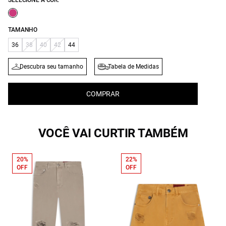
SELECIONE A COR:
TAMANHO
36
38
40
42
44
Descubra seu tamanho
Tabela de Medidas
COMPRAR
VOCÊ VAI CURTIR TAMBÉM
20%
22%
OFF
OFF