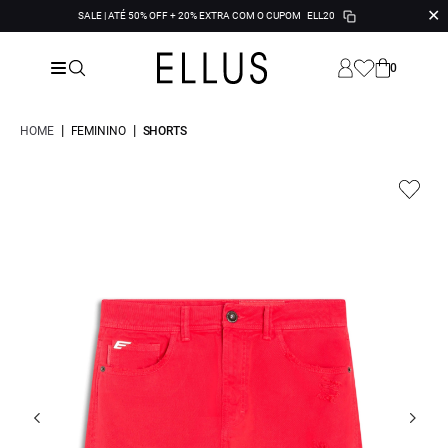
✕
SALE | ATÉ 50% OFF + 20% EXTRA COM O CUPOM
ELL20
0
|
|
HOME
FEMININO
SHORTS