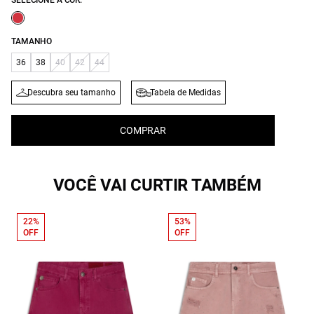
SELECIONE A COR:
TAMANHO
36
38
40
42
44
Descubra seu tamanho
Tabela de Medidas
COMPRAR
VOCÊ VAI CURTIR TAMBÉM
22%
53%
OFF
OFF