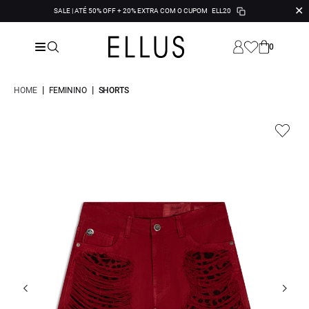
✕
SALE | ATÉ 50% OFF + 20% EXTRA COM O CUPOM
ELL20
0
|
|
HOME
FEMININO
SHORTS