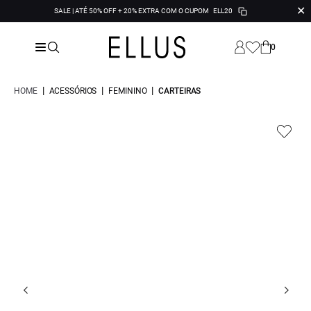
✕
SALE | ATÉ 50% OFF + 20% EXTRA COM O CUPOM
ELL20
0
|
|
|
HOME
ACESSÓRIOS
FEMININO
CARTEIRAS