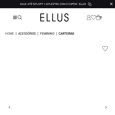
✕
SALE | ATÉ 50% OFF + 20% EXTRA COM O CUPOM
ELL20
0
|
|
|
HOME
ACESSÓRIOS
FEMININO
CARTEIRAS