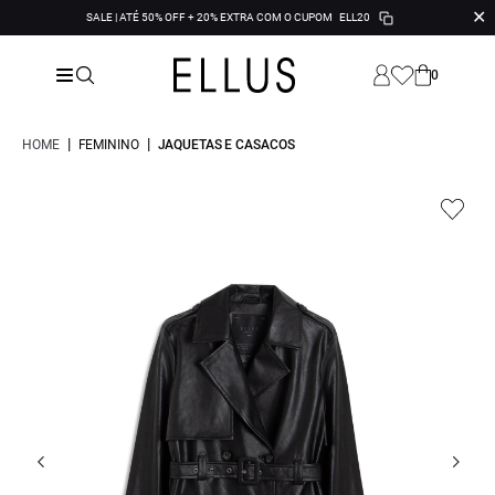
✕
SALE | ATÉ 50% OFF + 20% EXTRA COM O CUPOM
ELL20
0
|
|
HOME
FEMININO
JAQUETAS E CASACOS