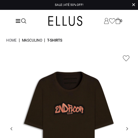
✕
SALE | ATÉ 50% OFF!
0
|
|
HOME
MASCULINO
T-SHIRTS