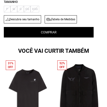
TAMANHO
P
M
G
GG
XGG
Descubra seu tamanho
Tabela de Medidas
COMPRAR
VOCÊ VAI CURTIR TAMBÉM
31%
52%
OFF
OFF