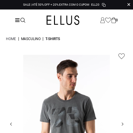
✕
SALE | ATÉ 50% OFF + 20% EXTRA COM O CUPOM
ELL20
0
|
|
HOME
MASCULINO
T-SHIRTS