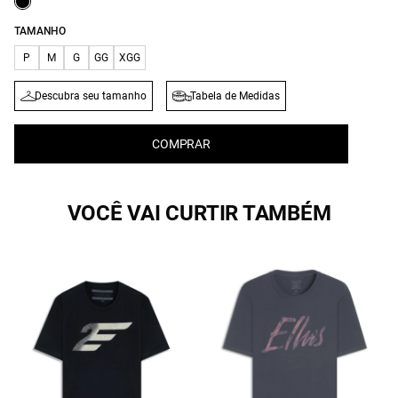
TAMANHO
P
M
G
GG
XGG
Descubra seu tamanho
Tabela de Medidas
COMPRAR
VOCÊ VAI CURTIR TAMBÉM