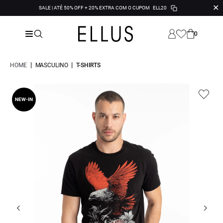
✕
SALE | ATÉ 50% OFF + 20% EXTRA COM O CUPOM
ELL20
0
|
|
HOME
MASCULINO
T-SHIRTS
NEW-IN