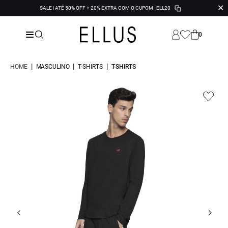
✕
SALE | ATÉ 50% OFF + 20% EXTRA COM O CUPOM
ELL20
0
|
|
|
HOME
MASCULINO
T-SHIRTS
T-SHIRTS