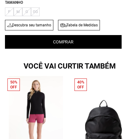
TAMANHO
P
M
G
GG
Descubra seu tamanho
Tabela de Medidas
COMPRAR
VOCÊ VAI CURTIR TAMBÉM
50%
40%
OFF
OFF