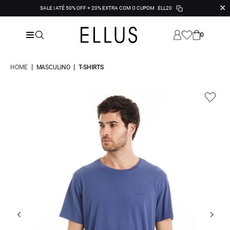
✕
SALE | ATÉ 50% OFF + 20% EXTRA COM O CUPOM
ELL20
0
|
|
HOME
MASCULINO
T-SHIRTS