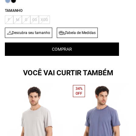
TAMANHO
P
M
G
GG
XGG
Descubra seu tamanho
Tabela de Medidas
COMPRAR
VOCÊ VAI CURTIR TAMBÉM
34%
OFF