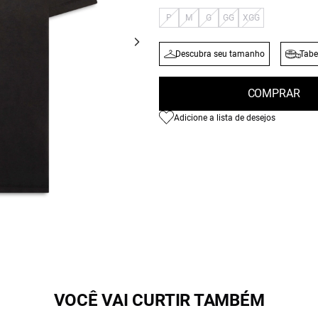
P
M
G
GG
XGG
Descubra seu tamanho
Tabe
COMPRAR
Adicione a lista de desejos
VOCÊ VAI CURTIR TAMBÉM