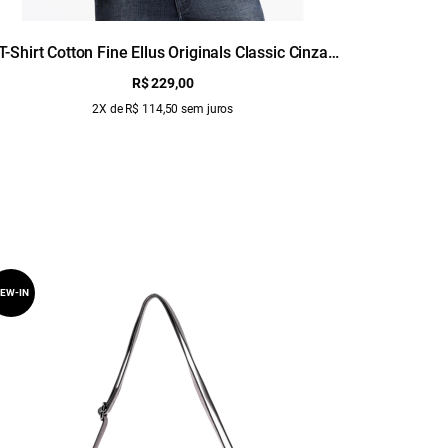
T-Shirt Cotton Fine Ellus Originals Classic Cinza
T-Shirt Co
Medio
R$ 229,00
2X de R$ 114,50 sem juros
EW-IN
NEW-IN