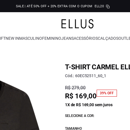
SALE | ATÉ 50% OFF + 20% EXTRA COM O CUPOM
ELL20
IFT
NEW IN
MASCULINO
FEMININO
JEANS
ACESSÓRIOS
CALÇADOS
OUTL
T-SHIRT CARMEL EL
Cód.: 60EC52511_60_1
R$ 279,00
39% OFF
R$ 169,00
1X de R$ 169,00 sem juros
SELECIONE A COR:
TAMANHO