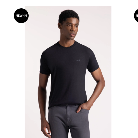
NEW-IN
N