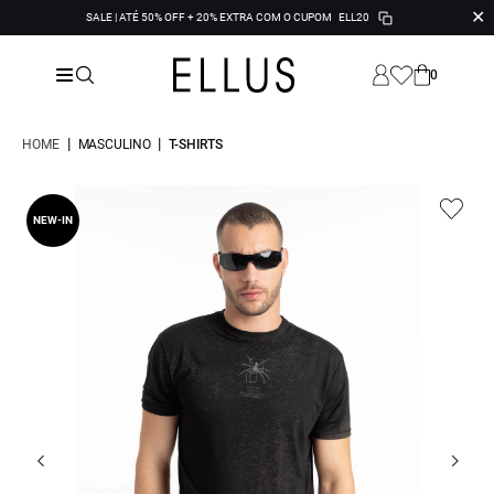
✕
SALE | ATÉ 50% OFF + 20% EXTRA COM O CUPOM
ELL20
0
|
|
HOME
MASCULINO
T-SHIRTS
NEW-IN