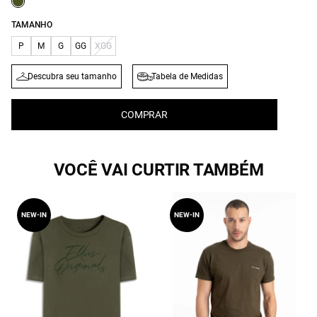
TAMANHO
P
M
G
GG
XGG
Descubra seu tamanho
Tabela de Medidas
COMPRAR
VOCÊ VAI CURTIR TAMBÉM
NEW-IN
NEW-IN