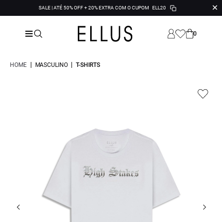
✕
SALE | ATÉ 50% OFF + 20% EXTRA COM O CUPOM
ELL20
0
|
|
HOME
MASCULINO
T-SHIRTS