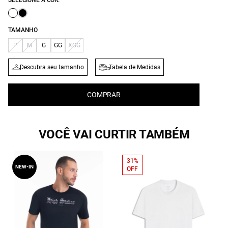
SELECIONE A COR:
TAMANHO
P
M
G
GG
XGG
Descubra seu tamanho
Tabela de Medidas
COMPRAR
VOCÊ VAI CURTIR TAMBÉM
31%
NEW-IN
OFF