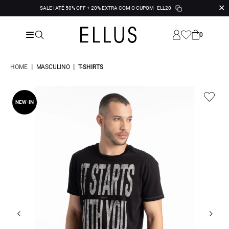
✕
SALE | ATÉ 50% OFF + 20% EXTRA COM O CUPOM
ELL20
0
|
|
HOME
MASCULINO
T-SHIRTS
NEW-IN