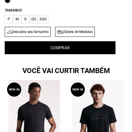
TAMANHO
P
M
G
GG
XGG
Descubra seu tamanho
Tabela de Medidas
COMPRAR
VOCÊ VAI CURTIR TAMBÉM
NEW-IN
NEW-IN