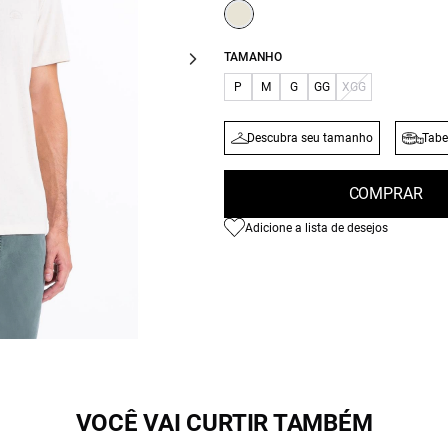
TAMANHO
P
M
G
GG
XGG
Descubra seu tamanho
Tabe
COMPRAR
Adicione a lista de desejos
VOCÊ VAI CURTIR TAMBÉM