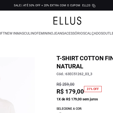
SALE | ATÉ 50% OFF + 20% EXTRA COM O CUPOM
ELL20
IFT
NEW IN
MASCULINO
FEMININO
JEANS
ACESSÓRIOS
CALÇADOS
OUTL
T-SHIRT COTTON FI
NATURAL
Cód.: 63EC51262_03_3
R$ 259,00
31% OFF
R$ 179,00
1X de R$ 179,00 sem juros
SELECIONE A COR: