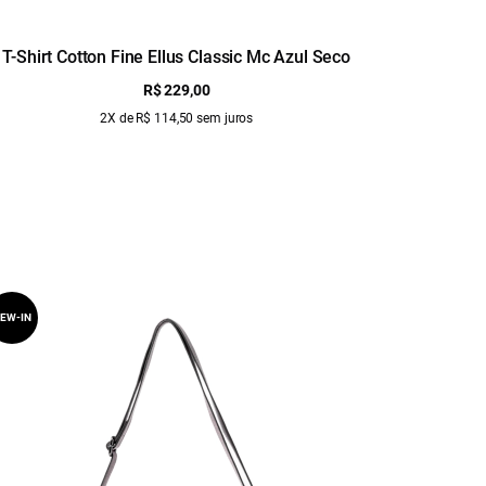
T-Shirt Cotton Fine Ellus Classic Mc Azul Seco
T-Sh
R$ 229,00
2X de R$ 114,50 sem juros
EW-IN
NEW-IN