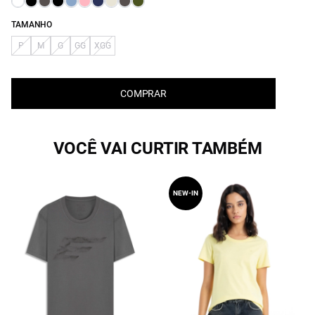
TAMANHO
P
M
G
GG
XGG
COMPRAR
VOCÊ VAI CURTIR TAMBÉM
NEW-IN