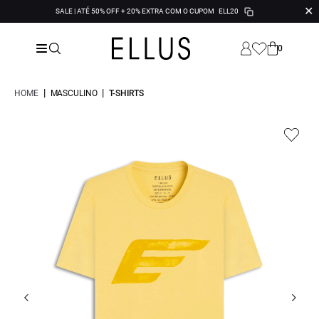
✕
SALE | ATÉ 50% OFF + 20% EXTRA COM O CUPOM
ELL20
0
|
|
HOME
MASCULINO
T-SHIRTS