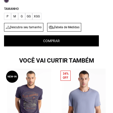
TAMANHO
P
M
G
GG
XGG
Descubra seu tamanho
Tabela de Medidas
COMPRAR
VOCÊ VAI CURTIR TAMBÉM
34%
NEW-IN
OFF