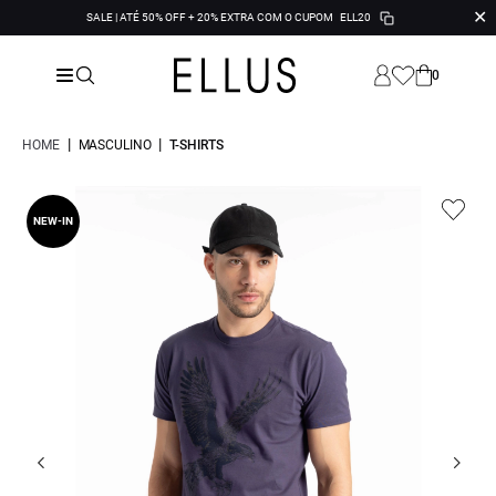
✕
SALE | ATÉ 50% OFF + 20% EXTRA COM O CUPOM
ELL20
0
|
|
HOME
MASCULINO
T-SHIRTS
NEW-IN