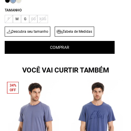
TAMANHO
P
M
G
GG
XGG
Descubra seu tamanho
Tabela de Medidas
COMPRAR
VOCÊ VAI CURTIR TAMBÉM
34%
OFF