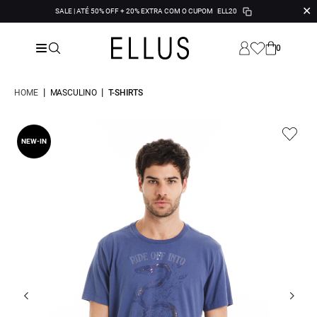
✕
SALE | ATÉ 50% OFF + 20% EXTRA COM O CUPOM
ELL20
0
|
|
HOME
MASCULINO
T-SHIRTS
NEW-IN