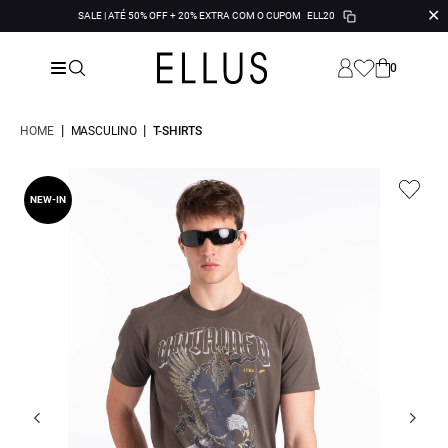
✕
SALE | ATÉ 50% OFF + 20% EXTRA COM O CUPOM
ELL20
0
|
|
HOME
MASCULINO
T-SHIRTS
NEW-IN