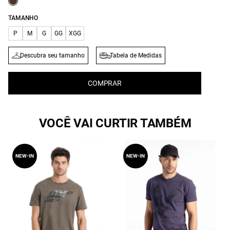
TAMANHO
P
M
G
GG
XGG
Descubra seu tamanho
Tabela de Medidas
COMPRAR
VOCÊ VAI CURTIR TAMBÉM
NEW-IN
NEW-IN