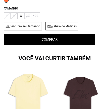
TAMANHO
P
M
G
GG
XGG
Descubra seu tamanho
Tabela de Medidas
COMPRAR
VOCÊ VAI CURTIR TAMBÉM