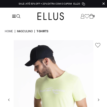
✕
SALE | ATÉ 50% OFF + 20% EXTRA COM O CUPOM
ELL20
0
|
|
HOME
MASCULINO
T-SHIRTS