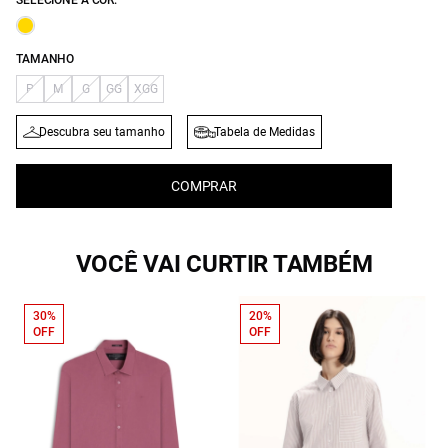
SELECIONE A COR:
TAMANHO
P
M
G
GG
XGG
Descubra seu tamanho
Tabela de Medidas
COMPRAR
VOCÊ VAI CURTIR TAMBÉM
30%
20%
OFF
OFF