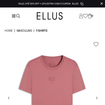
✕
SALE | ATÉ 50% OFF + 20% EXTRA COM O CUPOM
ELL20
0
|
|
HOME
MASCULINO
T-SHIRTS