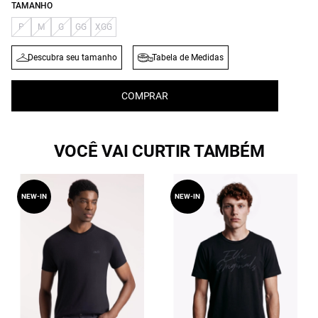
TAMANHO
P
M
G
GG
XGG
Descubra seu tamanho
Tabela de Medidas
COMPRAR
VOCÊ VAI CURTIR TAMBÉM
NEW-IN
NEW-IN