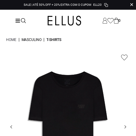
✕
SALE | ATÉ 50% OFF + 20% EXTRA COM O CUPOM
ELL20
0
|
|
HOME
MASCULINO
T-SHIRTS