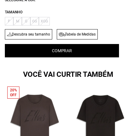
SELECIONE A COR:
TAMANHO
P
M
G
GG
XGG
Descubra seu tamanho
Tabela de Medidas
COMPRAR
VOCÊ VAI CURTIR TAMBÉM
20%
OFF