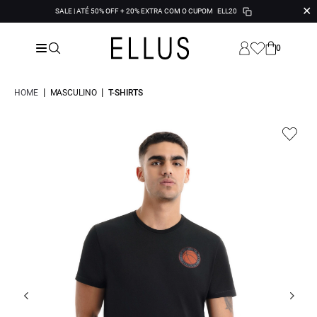
✕
SALE | ATÉ 50% OFF + 20% EXTRA COM O CUPOM
ELL20
0
|
|
HOME
MASCULINO
T-SHIRTS