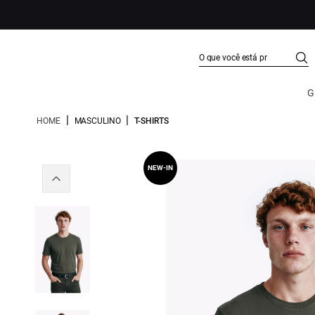
G
|
|
HOME
MASCULINO
T-SHIRTS
NEW-IN