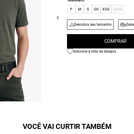
TAMANHO
P
M
G
GG
XGG
XXGG
Descubra seu tamanho
Tabe
COMPRAR
Adicione a lista de desejos
VOCÊ VAI CURTIR TAMBÉM