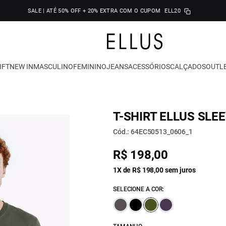
SALE | ATÉ 50% OFF + 20% EXTRA COM O CUPOM
ELL20
IFT
NEW IN
MASCULINO
FEMININO
JEANS
ACESSÓRIOS
CALÇADOS
OUTL
T-SHIRT ELLUS SLE
Cód.: 64EC50513_0606_1
R$ 198,00
1X de R$ 198,00 sem juros
SELECIONE A COR: