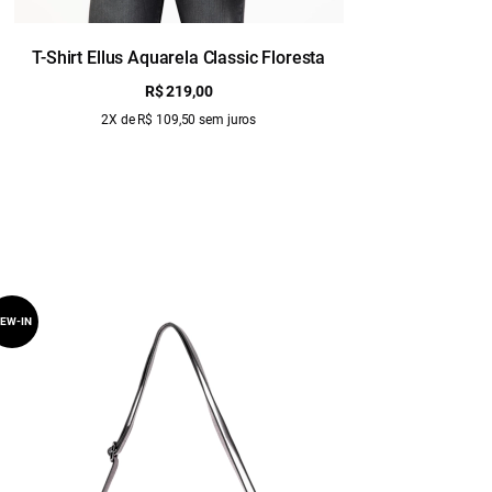
T-Shirt Ellus Aquarela Classic Floresta
T
R$ 219,00
2X de R$ 109,50 sem juros
EW-IN
NEW-IN