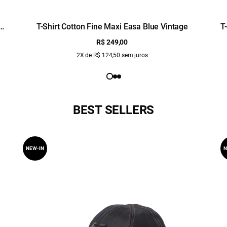
e
T-Shirt Cotton Fine Maxi Easa Blue Vintage
T
R$ 249,00
2X de R$ 124,50 sem juros
BEST SELLERS
NEW-IN
N