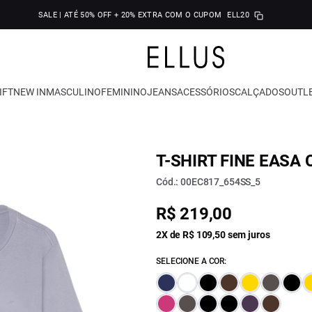
SALE | ATÉ 50% OFF + 20% EXTRA COM O CUPOM
ELL20
IFT
NEW IN
MASCULINO
FEMININO
JEANS
ACESSÓRIOS
CALÇADOS
OUTL
T-SHIRT FINE EASA
Cód.: 00EC817_654SS_5
R$ 219,00
2X de R$ 109,50 sem juros
SELECIONE A COR: