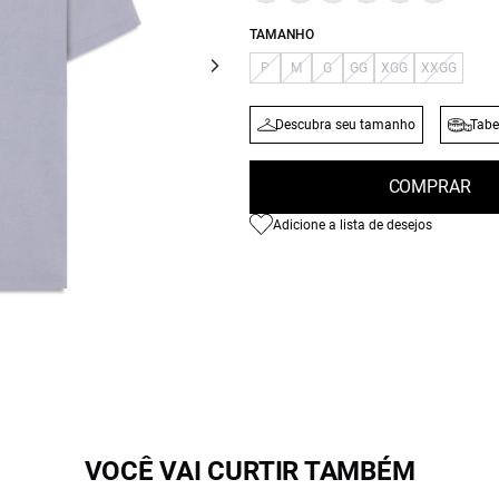
TAMANHO
P
M
G
GG
XGG
XXGG
Descubra seu tamanho
Tabe
COMPRAR
Adicione a lista de desejos
VOCÊ VAI CURTIR TAMBÉM