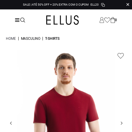
✕
SALE | ATÉ 50% OFF + 20% EXTRA COM O CUPOM
ELL20
0
|
|
HOME
MASCULINO
T-SHIRTS