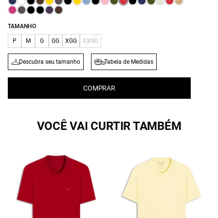
TAMANHO
P
M
G
GG
XGG
XXGG
Descubra seu tamanho
Tabela de Medidas
COMPRAR
VOCÊ VAI CURTIR TAMBÉM