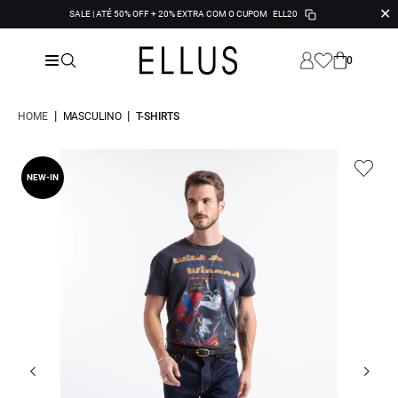
✕
SALE | ATÉ 50% OFF + 20% EXTRA COM O CUPOM
ELL20
0
|
|
HOME
MASCULINO
T-SHIRTS
NEW-IN