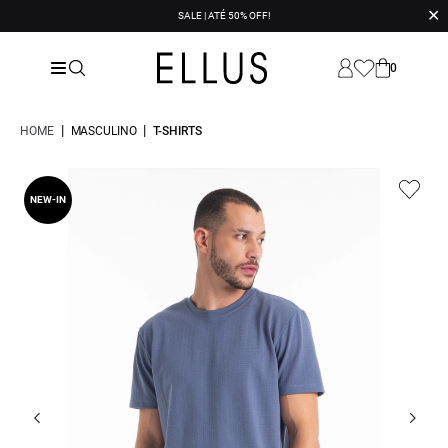
✕
SALE | ATÉ 50% OFF!
0
|
|
HOME
MASCULINO
T-SHIRTS
NEW-IN