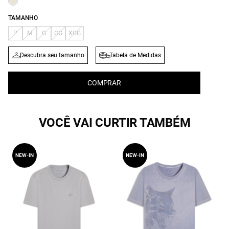
TAMANHO
P
M
G
GG
XGG
Descubra seu tamanho
Tabela de Medidas
COMPRAR
VOCÊ VAI CURTIR TAMBÉM
NEW-IN
NEW-IN