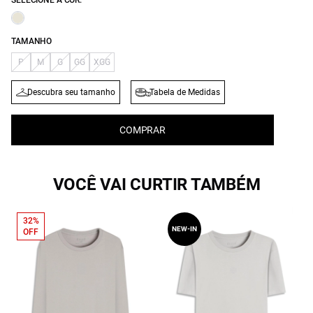
SELECIONE A COR:
TAMANHO
P
M
G
GG
XGG
Descubra seu tamanho
Tabela de Medidas
COMPRAR
VOCÊ VAI CURTIR TAMBÉM
32%
NEW-IN
OFF