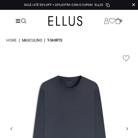
✕
SALE | ATÉ 50% OFF + 20% EXTRA COM O CUPOM
ELL20
0
|
|
HOME
MASCULINO
T-SHIRTS