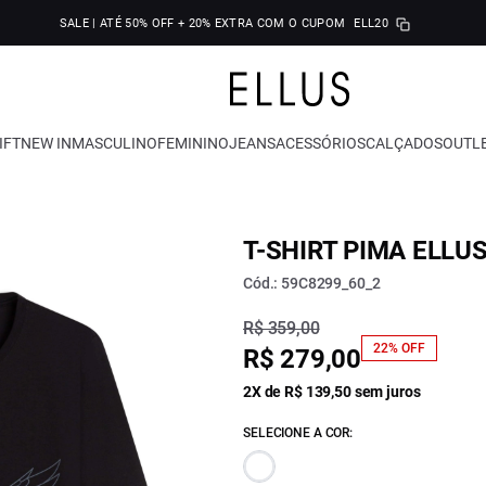
SALE | ATÉ 50% OFF + 20% EXTRA COM O CUPOM
ELL20
IFT
NEW IN
MASCULINO
FEMININO
JEANS
ACESSÓRIOS
CALÇADOS
OUTL
T-SHIRT PIMA ELLU
Cód.: 59C8299_60_2
R$ 359,00
22% OFF
R$ 279,00
2X de R$ 139,50 sem juros
SELECIONE A COR: