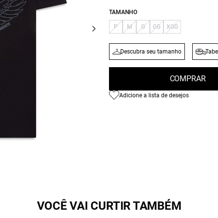
TAMANHO
P
M
G
GG
XGG
Descubra seu tamanho
Tabe
COMPRAR
Adicione a lista de desejos
VOCÊ VAI CURTIR TAMBÉM