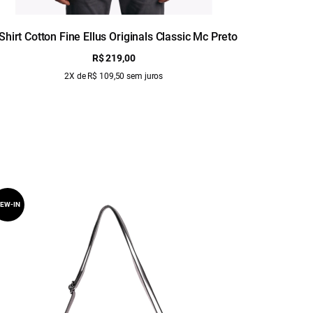
Shirt Cotton Fine Ellus Originals Classic Mc Preto
T-Shir
R$ 219,00
2X de R$ 109,50 sem juros
EW-IN
NEW-IN