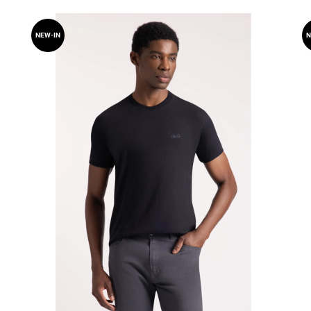
NEW-IN
N