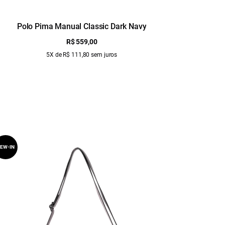
Polo Pima Manual Classic Dark Navy
T-Shir
R$ 559,00
5X de R$ 111,80 sem juros
EW-IN
NEW-IN