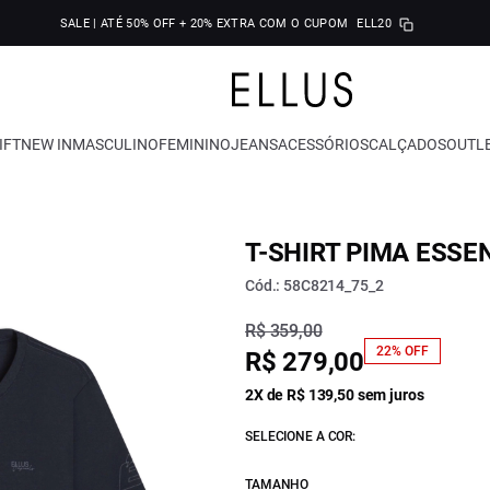
SALE | ATÉ 50% OFF + 20% EXTRA COM O CUPOM
ELL20
IFT
NEW IN
MASCULINO
FEMININO
JEANS
ACESSÓRIOS
CALÇADOS
OUTL
T-SHIRT PIMA ESSE
Cód.: 58C8214_75_2
R$ 359,00
22% OFF
R$ 279,00
2X de R$ 139,50 sem juros
SELECIONE A COR:
TAMANHO