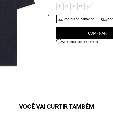
P
M
G
GG
XGG
Descubra seu tamanho
Tabe
COMPRAR
Adicione a lista de desejos
VOCÊ VAI CURTIR TAMBÉM